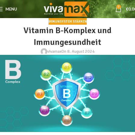
0
MENU
€
0,0
IMMUNSYSTEM STÄRKEN
Vitamin B-Komplex und
Immungesundheit
vivamax
On 8. August 2024