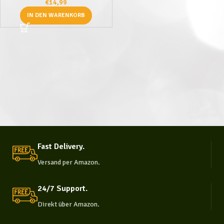
Nervensystems und der
€
14,99
psychischen Gesundheit* –
IN DEN WARENKORB
hochdosiert – 60 Kapseln
(Monatspackung)
Fast Delivery.
Versand per Amazon.
24/7 Support.
Direkt über Amazon.