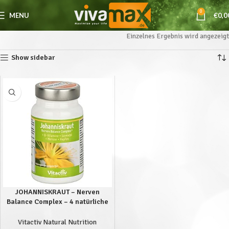
0
MENU
€
0,0
Einzelnes Ergebnis wird angezeigt
Show sidebar
JOHANNISKRAUT – Nerven
Balance Complex – 4 natürliche
Kräuter und Vitamine zur
Unterstützung des
Vitactiv Natural Nutrition