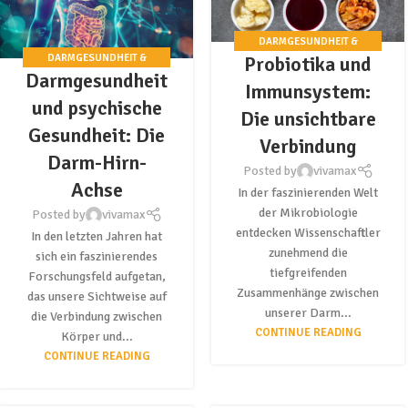
DARMGESUNDHEIT &
DARMGESUNDHEIT &
Probiotika und
PROBIOTIKA
Darmgesundheit
PROBIOTIKA
Immunsystem:
und psychische
Die unsichtbare
Gesundheit: Die
Verbindung
Darm-Hirn-
Posted by
vivamax
Achse
In der faszinierenden Welt
der Mikrobiologie
Posted by
vivamax
entdecken Wissenschaftler
In den letzten Jahren hat
zunehmend die
sich ein faszinierendes
tiefgreifenden
Forschungsfeld aufgetan,
Zusammenhänge zwischen
das unsere Sichtweise auf
unserer Darm...
die Verbindung zwischen
CONTINUE READING
Körper und...
CONTINUE READING