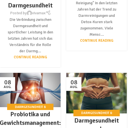
Reinigung" In den letzten
Darmgesundheit
Jahren hat der Trend zu
Posted by
vivamax
Darmreinigungen und
Die Verbindung zwischen
Detox-Kuren stark
Darmgesundheit und
zugenommen. Viele
sportlicher Leistung In den
Mensc...
letzten Jahren hat sich das
CONTINUE READING
Verständnis für die Rolle
der Darmg...
CONTINUE READING
08
08
AUG.
AUG.
DARMGESUNDHEIT &
Probiotika und
DARMGESUNDHEIT &
PROBIOTIKA
Darmgesundheit
PROBIOTIKA
Gewichtsmanagement: