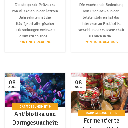
Die steigende Prävalenz
Die wachsende Bedeutung
von Allergien In den letzten
von Probiotika In den
Jahrzehnten ist die
letzten Jahren hat das
Häufigkeit allergischer
Interesse an Probiotika
Erkrankungen weltweit
sowohl in der Wissenschaft
dramatisch ange...
als auch in de...
CONTINUE READING
CONTINUE READING
08
08
AUG.
AUG.
DARMGESUNDHEIT &
Antibiotika und
PROBIOTIKA
DARMGESUNDHEIT &
Fermentierte
PROBIOTIKA
Darmgesundheit: