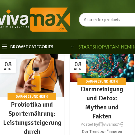
START
SHOP
VITAMINE
MI
BROWSE CATEGORIES
08
08
AUG.
AUG.
DARMGESUNDHEIT &
Darmreinigung
PROBIOTIKA
und Detox:
DARMGESUNDHEIT &
Probiotika und
PROBIOTIKA
Mythen und
Sporternährung:
Fakten
Leistungssteigerung
Posted by
vivamax
durch
Der Trend zur "inneren