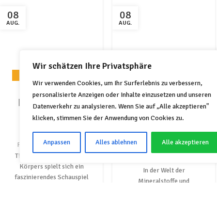
08
08
AUG.
AUG.
Wir schätzen Ihre Privatsphäre
VITAMIN & MINERALSTOFF
VITAMIN & MINERALSTOFF
Wir verwenden Cookies, um Ihr Surferlebnis zu verbessern,
Mangan:
Kupfer:
NEWS
NEWS
personalisierte Anzeigen oder Inhalte einzusetzen und unseren
Knochenstärke
Bedeutung für
Datenverkehr zu analysieren. Wenn Sie auf „Alle akzeptieren"
und
Energie und
klicken, stimmen Sie der Anwendung von Cookies zu.
antioxidative
Bindegewebe
Anpassen
Alles ablehnen
Alle akzeptieren
Eigenschaften
Posted by
vivamax
Tief in den Zellen unseres
Posted by
vivamax
Körpers spielt sich ein
In der Welt der
faszinierendes Schauspiel
Mineralstoffe und
ab. Kupfer, ein rötlich
Spurenelemente führt
schimmerndes Metall,
Mangan oft ein
entpuppt sich...
Schattendasein. Zu