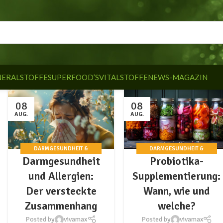
NERALSTOFFE
SUPERFOOD’S
VITALSTOFFE
NEWS-MAGAZIN
08
08
AUG.
AUG.
DARMGESUNDHEIT &
DARMGESUNDHEIT &
Darmgesundheit
Probiotika-
PROBIOTIKA
PROBIOTIKA
und Allergien:
Supplementierung:
Der versteckte
Wann, wie und
Zusammenhang
welche?
Posted by
vivamax
Posted by
vivamax