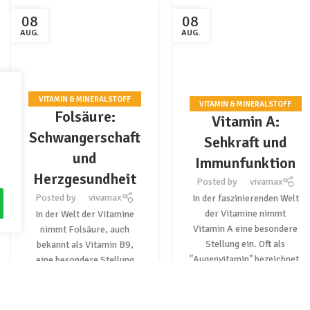
08
08
AUG.
AUG.
VITAMIN & MINERALSTOFF
VITAMIN & MINERALSTOFF
Folsäure:
NEWS
Vitamin A:
NEWS
Schwangerschaft
Sehkraft und
und
Immunfunktion
Herzgesundheit
Posted by
vivamax
Posted by
vivamax
In der faszinierenden Welt
der Vitamine nimmt
In der Welt der Vitamine
Vitamin A eine besondere
nimmt Folsäure, auch
Stellung ein. Oft als
bekannt als Vitamin B9,
"Augenvitamin" bezeichnet,
eine besondere Stellung
reicht seine Be...
ein. Lange Zeit
CONTINUE READING
hauptsächlich mit der
Sch...