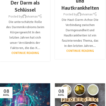
und
Der Darm als
Hautkrankheiten
Schlüssel
Posted by
vivamax
Posted by
vivamax
Die Haut-Darm-Achse Die
Die unterschätzte Rolle
Verbindung zwischen
des Darmmikrobioms beim
Darmgesundheit und
Körpergewicht In den
Hautkrankheiten ist ein
letzten Jahren hat sich
faszinierendes Thema, das
unser Verständnis der
in den letzten Jahren...
Faktoren, die das K...
CONTINUE READING
CONTINUE READING
08
08
AUG.
AUG.