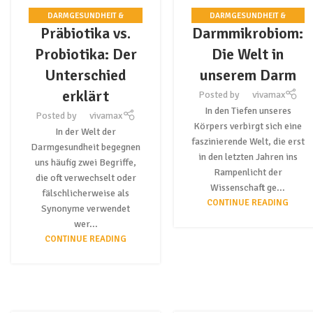
DARMGESUNDHEIT &
DARMGESUNDHEIT &
Präbiotika vs.
Darmmikrobiom:
PROBIOTIKA
PROBIOTIKA
Probiotika: Der
Die Welt in
Unterschied
unserem Darm
erklärt
Posted by
vivamax
In den Tiefen unseres
Posted by
vivamax
Körpers verbirgt sich eine
In der Welt der
faszinierende Welt, die erst
Darmgesundheit begegnen
in den letzten Jahren ins
uns häufig zwei Begriffe,
Rampenlicht der
die oft verwechselt oder
Wissenschaft ge...
fälschlicherweise als
CONTINUE READING
Synonyme verwendet
wer...
CONTINUE READING