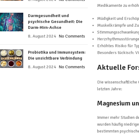
Medikamente zu erhöht
Darmgesundheit und
Müdigkeit und Erschö
psychische Gesundheit: Die
Muskelkrämpfe und Z
Darm-Hirn-Achse
Stimmungsschwankunge
8. August 2024
No Comments
Herzrhythmusstörung
Erhöhtes Risiko für T
Probiotika und Immunsystem:
Besonders tückisch: V
Die unsichtbare Verbindung
Aktuelle Fo
8. August 2024
No Comments
Die wissenschaftliche 
letzten Jahre:
Magnesium un
Immer mehr Studien de
wurden häufig niedrig
bestimmten psychische