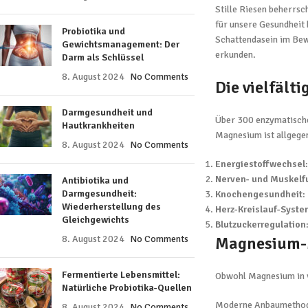
Stille Riesen beherrsc
für unsere Gesundheit 
Probiotika und
Schattendasein im Bewu
Gewichtsmanagement: Der
erkunden.
Darm als Schlüssel
8. August 2024
No Comments
Die vielfäl
Darmgesundheit und
Über 300 enzymatische
Hautkrankheiten
Magnesium ist allgege
8. August 2024
No Comments
Energiestoffwechsel
Nerven- und Muskelf
Antibiotika und
Darmgesundheit:
Knochengesundheit
:
Wiederherstellung des
Herz-Kreislauf-Syste
Gleichgewichts
Blutzuckerregulation
8. August 2024
No Comments
Magnesium-M
Fermentierte Lebensmittel:
Obwohl Magnesium in v
Natürliche Probiotika-Quellen
Moderne Anbaumethoden
8. August 2024
No Comments