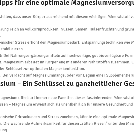
Tipps für eine optimale Magnesiumversorg
tellen, dass unser Körper ausreichend mit diesem wichtigen Mineralstoff ve
hrung reich an Vollkornprodukten, Nüssen, Samen, Hülsenfrüchten und grüne
.
onischer Stress erhöht den Magnesiumbedarf. Entspannungstechniken wie M
stabilisieren.
t
: Bei Nahrungsergänzungsmitteln auf hochwertige, gut bioverfügbare For
z
: Magnesium arbeitet im Körper eng mit anderen Nährstoffen zusammen. Ei
t der Schlüssel zur optimalen Magnesiumfunktion.
g
: Bei Verdacht auf Magnesiummangel oder vor Beginn einer Supplementieru
sium – Ein Schlüssel zu ganzheitlicher G
agnesium offenbart immer neue Facetten dieses faszinierenden Mineralstoff
ssen – Magnesium erweist sich als unentbehrlich für unsere Gesundheit und
 chronische Erkrankungen und Stress zunehmen, könnte eine optimale Magnes
n. Die wachsende Aufmerksamkeit für diesen „stillen Riesen“ unter den Min
ung.