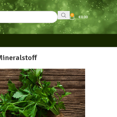
0
€
0,00
ineralstoff