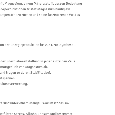
h mit Magnesium, einem Mineralstoff, dessen Bedeutung
Körperfunktionen fristet Magnesium häufig ein
ampenlicht zu rücken und seine faszinierende Welt zu
on der Energieproduktion bis zur DNA-Synthese –
der Energiebereitstellung in jeder einzelnen Zelle.
t maßgeblich von Magnesium ab.
d tragen zu deren Stabilität bei.
entspannen.
 Glukoseverwertung.
erung unter einem Mangel. Warum ist das so?
ig führen Stress, Alkoholkonsum und bestimmte