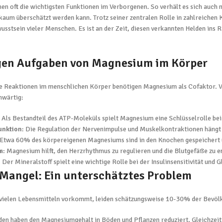
hen oft die wichtigsten Funktionen im Verborgenen. So verhält es sich auc
kaum überschätzt werden kann. Trotz seiner zentralen Rolle in zahlreichen 
sstsein vieler Menschen. Es ist an der Zeit, diesen verkannten Helden ins R
tigen Aufgaben von Magnesium im Körper
 Reaktionen im menschlichen Körper benötigen Magnesium als Cofaktor. V
nwärtig:
: Als Bestandteil des ATP-Moleküls spielt Magnesium eine Schlüsselrolle bei 
unktion
: Die Regulation der Nervenimpulse und Muskelkontraktionen häng
 Etwa 60% des körpereigenen Magnesiums sind in den Knochen gespeichert un
m
: Magnesium hilft, den Herzrhythmus zu regulieren und die Blutgefäße zu 
: Der Mineralstoff spielt eine wichtige Rolle bei der Insulinsensitivität und
angel: Ein unterschätztes Problem
ielen Lebensmitteln vorkommt, leiden schätzungsweise 10-30% der Bevölk
 haben den Magnesiumgehalt in Böden und Pflanzen reduziert. Gleichzeit