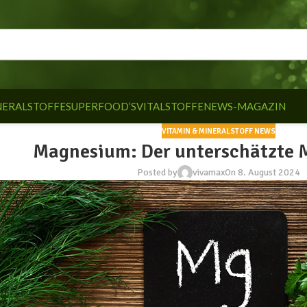
NERALSTOFFE
SUPERFOOD’S
VITALSTOFFE
NEWS-MAGAZIN
VITAMIN & MINERALSTOFF NEWS
Magnesium: Der unterschätzte M
Posted by
vivamax
On 8. August 2024