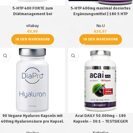
5-HTP 400 FORTE zum
5-HTP 400mg maximal dosiertes
Diätmanagement bei
Ergänzungsmittel | 180 5 HTP
Depressionen.
Kapseln – im 6 Monatsvorrat |
hochdosiertes 5htp | vegane 5 htp
vitabay
Nu U
Kapseln
€
9,99
€
20,97
IN DEN WARENKORB
IN DEN WARENKORB
90 Vegane Hyaluron Kapseln mit
Acai DAILY 50.000mg – 180
400mg Hyaluronsäure pro Kapsel.
Kapseln – 30:1 – TESTSIEGER
Hochdosiert. 90 Kapseln als 3-
Monats-Vorrat. 100% Vegan.
Evitaplus