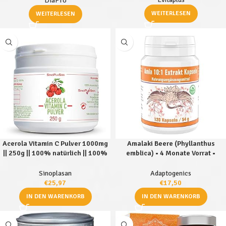
DiaPro
Laborgeprüft. Made in Germany.
WEITERLESEN
WEITERLESEN
Acerola Vitamin C Pulver 1000mg
Amalaki Beere (Phyllanthus
|| 250g || 100% natürlich || 100%
emblica) • 4 Monate Vorrat •
rein || vegan || SinoPlaSan
Hochdosiert: 10:1 Extrakt • ohne
Zusätze • Extrakt aus der Amla-
Sinoplasan
Adaptogenics
Frucht • 120 Kapseln je 380 mg
€
25,97
€
17,50
IN DEN WARENKORB
IN DEN WARENKORB