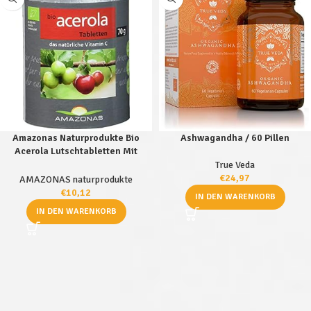
Amazonas Naturprodukte Bio
Ashwagandha / 60 Pillen
Acerola Lutschtabletten Mit
Natürlichem Vitamin C, 120 Stück
True Veda
€
24,97
AMAZONAS naturprodukte
€
10,12
IN DEN WARENKORB
IN DEN WARENKORB