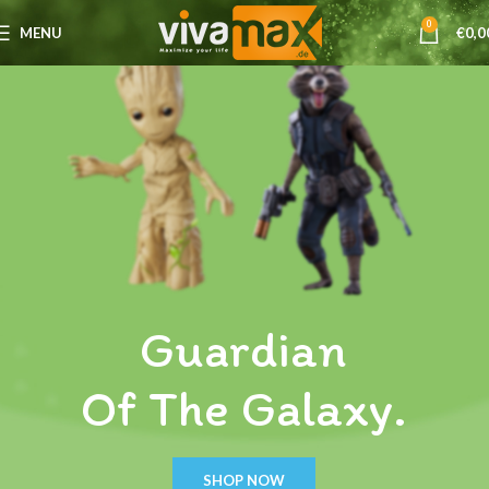
0
MENU
€
0,0
Guardian
Of The Galaxy.
SHOP NOW