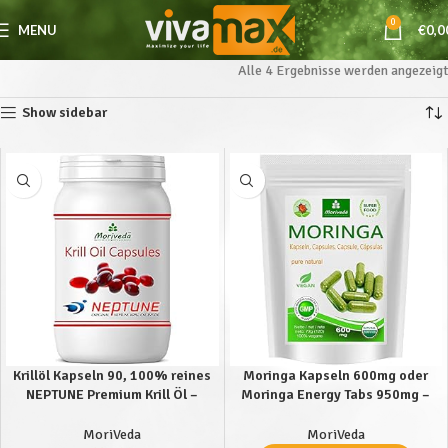
0
MENU
€
0,0
Alle 4 Ergebnisse werden angezeigt
Show sidebar
Krillöl Kapseln 90, 100% reines
Moringa Kapseln 600mg oder
NEPTUNE Premium Krill Öl –
Moringa Energy Tabs 950mg –
Omega 3,6,9 Astaxanthin,
Oleifera, vegan,
Phospholipide, Choline, Vitamin-
Qualitätsprodukt von MoriVeda
MoriVeda
MoriVeda