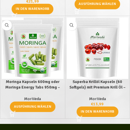
E – Markenqualität von MoriVeda
(120 Caps)
€
21,99
AUSFÜHRUNG WÄHLEN
(1×90)
IN DEN WARENKORB
Moringa Kapseln 600mg oder
Superba Krillöl Kapseln (60
Moringa Energy Tabs 950mg –
Softgels) mit Premium Krill Öl –
Oleifera, vegan,
Omega 3,6,9, verestertes
Qualitätsprodukt von MoriVeda
Astaxanthin, Phospholipide,
MoriVeda
MoriVeda
(360 Kapseln)
Choline, Vitamin-E –
€
13,99
AUSFÜHRUNG WÄHLEN
Markenqualität von MoriVeda
IN DEN WARENKORB