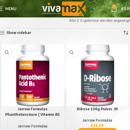
0
MENU
€
0,0
Alle 2 Ergebnisse werden angezeigt
Show sidebar
Jarrow Formulas
Ribose 100g Pulver JR
Phanthotensäure ( Vitamin B5
Pantothenic Acid ) 500mg
Jarrow Formulas
x100caps – Pantothenische
€
26,99
Jarrow Formulas