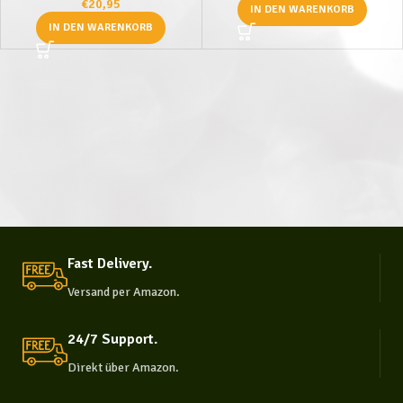
Säure
€
20,95
IN DEN WARENKORB
IN DEN WARENKORB
Fast Delivery.
Versand per Amazon.
24/7 Support.
Direkt über Amazon.