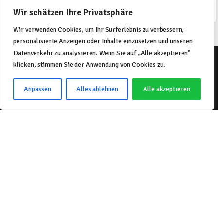
Sarah Connor
Google Inc.
Wir schätzen Ihre Privatsphäre
Wir verwenden Cookies, um Ihr Surferlebnis zu verbessern,
personalisierte Anzeigen oder Inhalte einzusetzen und unseren
Datenverkehr zu analysieren. Wenn Sie auf „Alle akzeptieren"
klicken, stimmen Sie der Anwendung von Cookies zu.
Anpassen
Alles ablehnen
Alle akzeptieren
ssa
Suscipit a suspendisse aliquam vestibulum sed nascetur id massa
Su
dictum pulvinar a erat per parturient dui id justo maecenas
fermentum. Lacus habitant mi ipsum pharetra etiam leo
 a
parturient suspendisse a hac inceptos posuere sed. Suscipit a
p
suspendisse aliquam vestibulum sed nascetur id massa.
Sarah Connor
Google Inc.