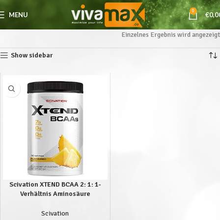
0
MENU
€
0,0
Einzelnes Ergebnis wird angezeigt
Show sidebar
Scivation XTEND BCAA 2: 1: 1-
Verhältnis Aminosäure
Muskelaufbau Bodybuilding 426g
(Pineapple – Ananas)
Scivation